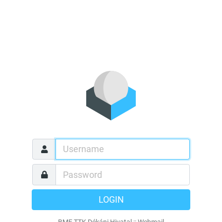
LOGIN
BME TTK Dékáni Hivatal :: Webmail